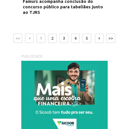
Famurs acompanha conclusão do
concurso público para tabeliães junto
ao TJRS
<<
1
2
3
4
5
>>
PUBLICIDADE