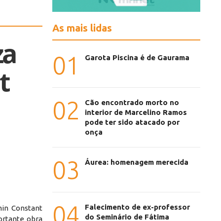
As mais lidas
za
01
Garota Piscina é de Gaurama
t
02
Cão encontrado morto no
interior de Marcelino Ramos
pode ter sido atacado por
onça
03
Áurea: homenagem merecida
04
Falecimento de ex-professor
in Constant
do Seminário de Fátima
ortante obra