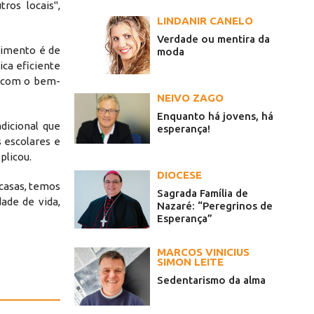
os locais",
LINDANIR CANELO
Verdade ou mentira da
timento é de
moda
ca eficiente
o com o bem-
NEIVO ZAGO
Enquanto há jovens, há
dicional que
esperança!
s escolares e
plicou.
DIOCESE
casas, temos
Sagrada Família de
ade de vida,
Nazaré: “Peregrinos de
Esperança”
MARCOS VINICIUS
SIMON LEITE
Sedentarismo da alma