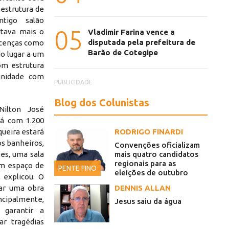
estrutura de
tigo salão
05
rtava mais o
Vladimir Farina vence a
disputada pela prefeitura de
licenças como
Barão de Cotegipe
o lugar a um
m estrutura
unidade com
PUBLICIDADE
Blog dos Colunistas
ilton José
rá com 1.200
queira estará
RODRIGO FINARDI
os banheiros,
Convenções oficializam
ões, uma sala
mais quatro candidatos
regionais para as
um espaço de
PENTE FINO
eleições de outubro
 explicou. O
gar uma obra
DENNIS ALLAN
cipalmente,
Jesus saiu da água
 garantir a
ar tragédias