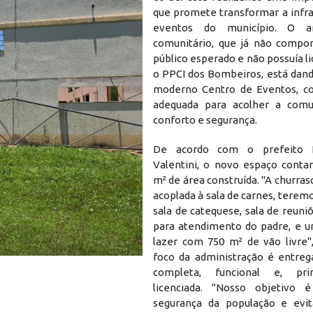
que promete transformar a infra
eventos do município. O an
comunitário, que já não compo
público esperado e não possuía 
o PPCI dos Bombeiros, está dand
moderno Centro de Eventos, co
adequada para acolher a com
conforto e segurança.
De acordo com o prefeito N
Valentini, o novo espaço conta
m² de área construída. "A churras
acoplada à sala de carnes, terem
sala de catequese, sala de reuni
para atendimento do padre, e 
lazer com 750 m² de vão livre",
foco da administração é entre
completa, funcional e, prin
licenciada. "Nosso objetivo é
segurança da população e evit