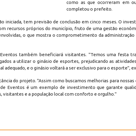
como as que ocorreram em outr
completou o prefeito.
o iniciada, tem previsão de conclusão em cinco meses. O inves
m recursos próprios do município, fruto de uma gestão econômi
s envolvidas, o que mostra o comprometimento da administraçã
Eventos também beneficiará visitantes. "Temos uma festa tra
ados a utilizar o ginásio de esportes, prejudicando as atividade
 adequado, e o ginásio voltará a ser exclusivo para o esporte", ex
tância do projeto. "Assim como buscamos melhorias para nossas 
 de Eventos é um exemplo de investimento que garante qualid
 visitantes e a população local com conforto e orgulho."