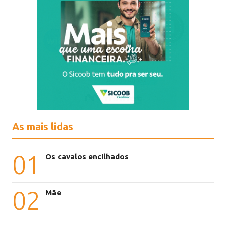
As mais lidas
01
Os cavalos encilhados
02
Mãe