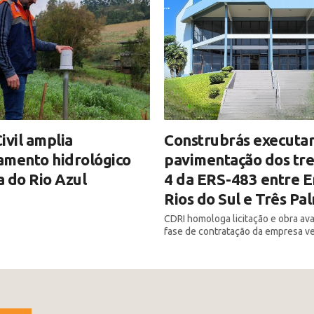
ivil amplia
Construbrás executar
amento hidrológico
pavimentação dos tre
 do Rio Azul
4 da ERS-483 entre E
Rios do Sul e Três Pa
CDRI homologa licitação e obra av
fase de contratação da empresa v