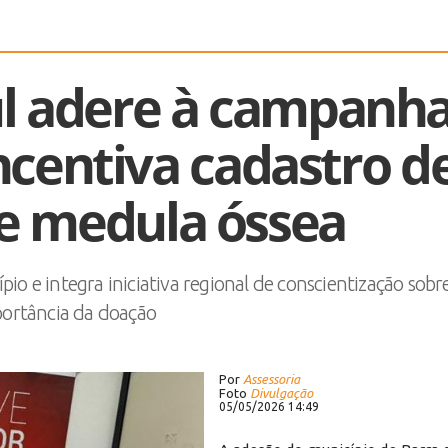
ul adere à campanh
ncentiva cadastro d
e medula óssea
io e integra iniciativa regional de conscientização sobr
ortância da doação
Por
Assessoria
Foto
Divulgação
05/05/2026 14:49