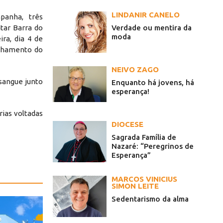
LINDANIR CANELO
anha, três
Verdade ou mentira da
tar Barra do
moda
ira, dia 4 de
anhamento do
NEIVO ZAGO
sangue junto
Enquanto há jovens, há
esperança!
rias voltadas
DIOCESE
Sagrada Família de
Nazaré: “Peregrinos de
Esperança”
MARCOS VINICIUS
SIMON LEITE
Sedentarismo da alma