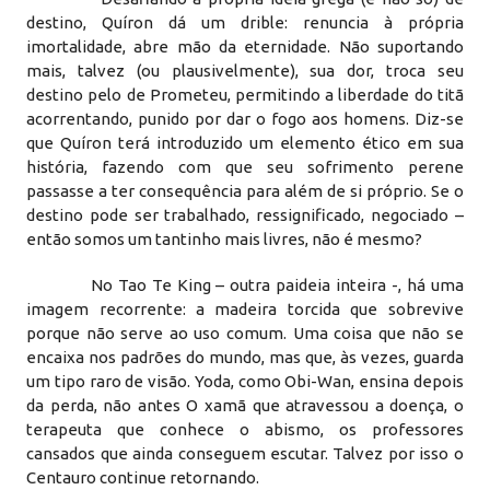
destino, Quíron dá um drible: renuncia à própria
imortalidade, abre mão da eternidade. Não suportando
mais, talvez (ou plausivelmente), sua dor, troca seu
destino pelo de Prometeu, permitindo a liberdade do titã
acorrentando, punido por dar o fogo aos homens. Diz-se
que Quíron terá introduzido um elemento ético em sua
história, fazendo com que seu sofrimento perene
passasse a ter consequência para além de si próprio. Se o
destino pode ser trabalhado, ressignificado, negociado –
então somos um tantinho mais livres, não é mesmo?
No Tao Te King – outra paideia inteira -, há uma
imagem recorrente: a madeira torcida que sobrevive
porque não serve ao uso comum. Uma coisa que não se
encaixa nos padrões do mundo, mas que, às vezes, guarda
um tipo raro de visão. Yoda, como Obi-Wan, ensina depois
da perda, não antes O xamã que atravessou a doença, o
terapeuta que conhece o abismo, os professores
cansados que ainda conseguem escutar. Talvez por isso o
Centauro continue retornando.