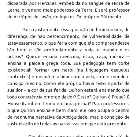
disparada por Hércules, embebida no sangue da Hidra de
Lerna, o veneno mais poderoso da Terra. E será professor
de Asclépio, de Jasão, de Aquiles. Do próprio Pátrocolo.
Seria justamente essa posição de liminaridade, de
diferença, de não pertencimento, de vulnerabilidade, de
atravessamento, o que faria com que ele compreendesse
tão bem e tão profundamente a vida, o mundo e os
outros? Quíron ensina medicina, ética, caça, música –
ensina a paideia grega toda. Sua pedagogia tem corte
existencial: formar um herói (na linguagem daqueles
contextos) é ensiná-lo a lidar com a vida, com o mundo e
consigo mesmo. Como ele próprio havia feito a partir de
sua dor – a dor de sua ferida. Quíron estará ensinando que
toda consciência emerge da dor? É isso? Quíron é Freud? É
House (também ferido em uma perna)? Para professores,
o que Quíron ensina é bem claro: ele não ocupa o centro
de nenhuma narrativa da Antiguidade, mas é condição de
sustentação de todas as narrativas em que está presente.
Desafiando a própria ideia grega (e não só) de