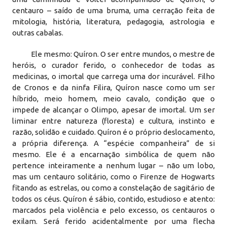
centauro – saído de uma bruma, uma cerração feita de
mitologia, história, literatura, pedagogia, astrologia e
outras cabalas.
Ele mesmo: Quíron. O ser entre mundos, o mestre de
heróis, o curador ferido, o conhecedor de todas as
medicinas, o imortal que carrega uma dor incurável. Filho
de Cronos e da ninfa Filira, Quíron nasce como um ser
híbrido, meio homem, meio cavalo, condição que o
impede de alcançar o Olimpo, apesar de imortal. Um ser
liminar entre natureza (floresta) e cultura, instinto e
razão, solidão e cuidado. Quíron é o próprio deslocamento,
a própria diferença. A “espécie companheira” de si
mesmo. Ele é a encarnação simbólica de quem não
pertence inteiramente a nenhum lugar – não um lobo,
mas um centauro solitário, como o Firenze de Hogwarts
fitando as estrelas, ou como a constelação de sagitário de
todos os céus. Quíron é sábio, contido, estudioso e atento:
marcados pela violência e pelo excesso, os centauros o
exilam. Será ferido acidentalmente por uma flecha