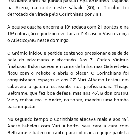
Brasileiro antes da parada para a Copa do Mundo. Jogando
na Arena, na noite deste sábado (30), o Tricolor foi
derrotado de virada pelo Corinthians por 3 a 1.
A equipe gaúcha encerra a 18ª rodada com 21 pontos e na
16ª colocação e podendo voltar ao Z-4 caso o Vasco vença
o Atlético/MG neste domingo.
O Grêmio iniciou a partida tentando pressionar a saída de
bola do adversário e atacando. Aos 7’, Carlos Vinícius
finalizou, Bidon salvou em cima da linha, mas Gabriel Mec
ficou com o rebote e abriu o placar. O Corinthians foi
conquistando espaços e aos 27’ Yuri Alberto testou em
cabeceio o goleiro estreante nos profissionais, Thiago
Beltrame, que fez boa defesa, mas aos 46’, Bidon cruzou,
Viery cortou mal e André, na sobra, mandou uma bomba
para empatar.
No segundo tempo o Corinthians atacava mais e aos 19’,
André tabelou com Yuri Alberto, saiu cara a cara com
Beltrame e bateu no canto para colocar a equipe paulista