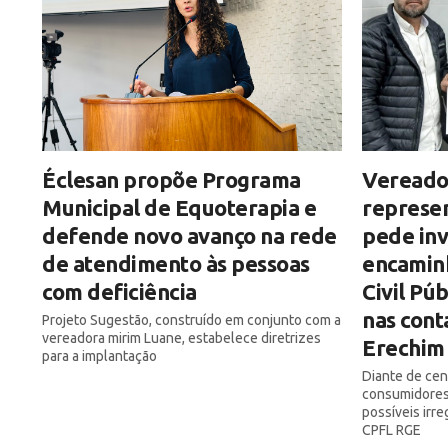
Éclesan propõe Programa
Vereado
Municipal de Equoterapia e
represe
defende novo avanço na rede
pede inv
de atendimento às pessoas
encamin
com deficiência
Civil Pú
nas cont
Projeto Sugestão, construído em conjunto com a
vereadora mirim Luane, estabelece diretrizes
Erechim
para a implantação
Diante de ce
consumidores,
possíveis irr
CPFL RGE