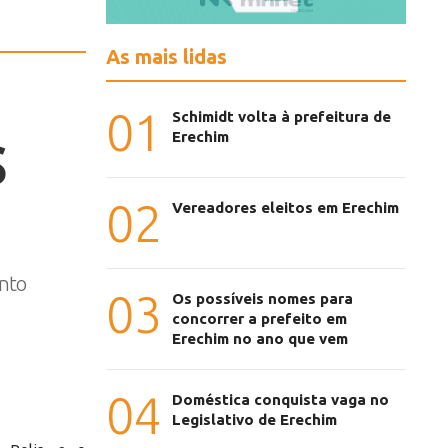
As mais lidas
01
Schimidt volta à prefeitura de
Erechim
S
02
Vereadores eleitos em Erechim
ento
03
Os possíveis nomes para
concorrer a prefeito em
Erechim no ano que vem
04
Doméstica conquista vaga no
Legislativo de Erechim