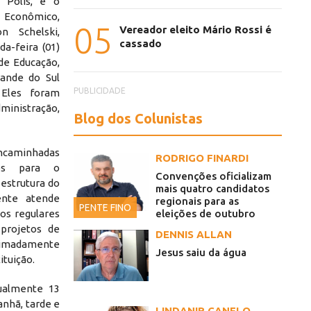
 Polis, e o
 Econômico,
05
Vereador eleito Mário Rossi é
n Schelski,
cassado
a-feira (01)
 de Educação,
rande do Sul
PUBLICIDADE
 Eles foram
dministração,
Blog dos Colunistas
ncaminhadas
RODRIGO FINARDI
tos para o
Convenções oficializam
 estrutura do
mais quatro candidatos
ente atende
regionais para as
PENTE FINO
eleições de outubro
os regulares
 projetos de
DENNIS ALLAN
ximadamente
Jesus saiu da água
ituição.
ualmente 13
anhã, tarde e
LINDANIR CANELO