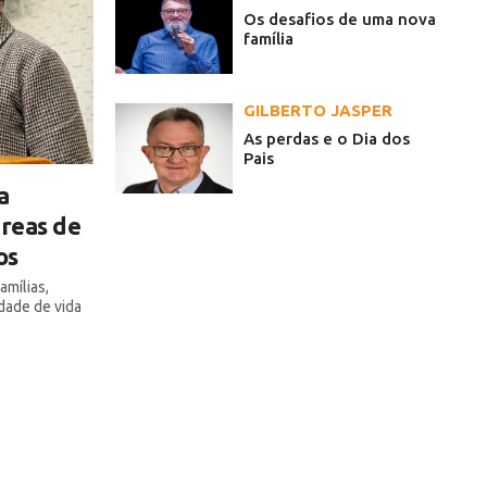
Os desafios de uma nova
família
GILBERTO JASPER
As perdas e o Dia dos
Pais
a
áreas de
os
amílias,
dade de vida