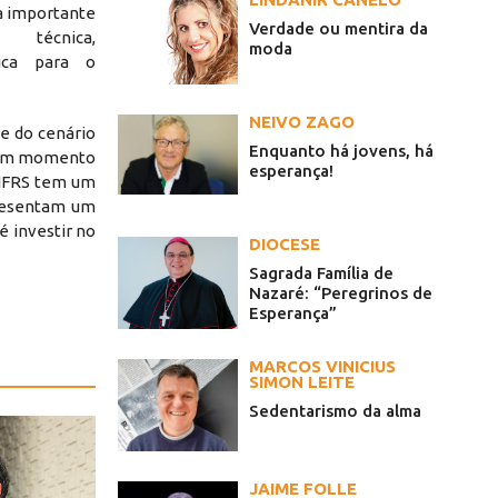
a importante
Verdade ou mentira da
 técnica,
moda
gica para o
NEIVO ZAGO
te do cenário
Enquanto há jovens, há
e um momento
esperança!
 IFRS tem um
presentam um
 investir no
DIOCESE
Sagrada Família de
Nazaré: “Peregrinos de
Esperança”
MARCOS VINICIUS
SIMON LEITE
Sedentarismo da alma
JAIME FOLLE