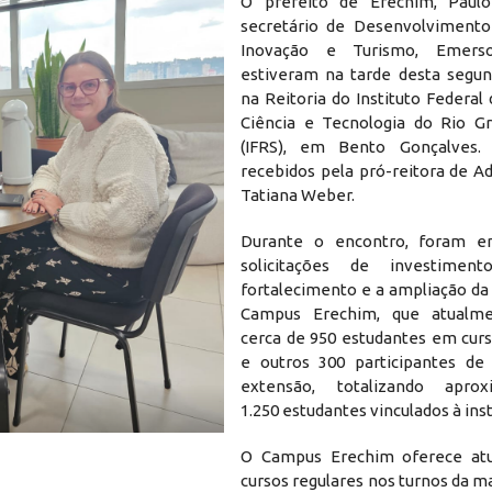
O prefeito de Erechim, Paulo
secretário de Desenvolvimento
Inovação e Turismo, Emerso
estiveram na tarde desta segund
na Reitoria do Instituto Federal
Ciência e Tecnologia do Rio G
(IFRS), em Bento Gonçalves.
recebidos pela pró-reitora de A
Tatiana Weber.
Durante o encontro, foram e
solicitações de investimen
fortalecimento e a ampliação da
Campus Erechim, que atualm
cerca de 950 estudantes em curs
e outros 300 participantes de
extensão, totalizando apro
1.250 estudantes vinculados à inst
O Campus Erechim oferece at
cursos regulares nos turnos da m