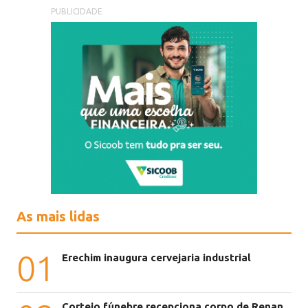
PUBLICIDADE
As mais lidas
01
Erechim inaugura cervejaria industrial
Cortejo fúnebre recepciona corpo de Renan